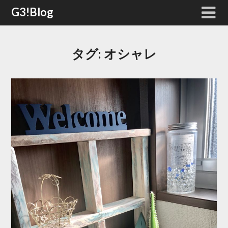
Skip
G3!Blog
to
content
タグ:
オシャレ