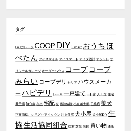
タグ
DIY
COOP
おうち
ほ
C&Jガレージ
i-smart
ぺたん
アイスマイル
アイスマート
アイダ設計
オシャレ
オ
コープ
コープ
リジナルガレージ
オーダーハウス
みらい
コープデリ
ハウスメーカ
セリア
ハピデリ
ー
一戸建て
レーキ
一軒家
人工芝
住宅
宅配
柴犬
展示場
初心者
在宅
家
宿泊体験
小泉孝太郎
工務店
生
犬小屋
正直価格、いろどりアイタウン
注文住宅
犬小屋DIY
協
生活協同組合
買い物
端材
芝生
装飾
通販