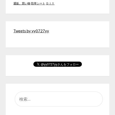
通販、買い物
防草シート
ＤＩＹ
Tweets by yy0727yy
検
索: