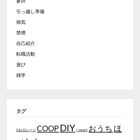
参拝
引っ越し準備
病気
禁煙
自己紹介
転職活動
遊び
雑学
タグ
DIY
COOP
おうち
ほ
C&Jガレージ
i-smart