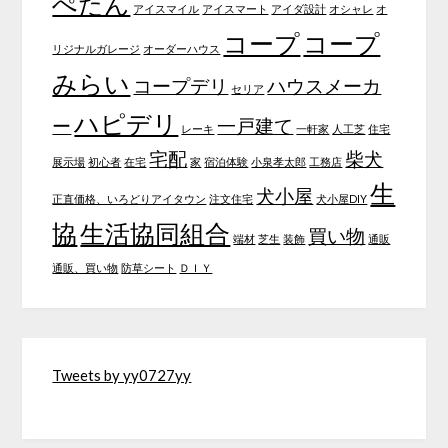
ぺたん
アイスマイル
アイスマート
アイダ設計
オシャレ
オ
コープ
コープ
リジナルガレージ
オーダーハウス
みらい
コープデリ
ハウスメーカ
セリア
ハピデリ
ー
一戸建て
レーキ
一軒家
人工芝
住宅
宅配
柴犬
展示場
初心者
在宅
家
宿泊体験
小泉孝太郎
工務店
生
犬小屋
正直価格、いろどりアイタウン
注文住宅
犬小屋DIY
協
生活協同組合
買い物
端材
芝生
装飾
通販
通販、買い物
防草シート
ＤＩＹ
Tweets by yy0727yy