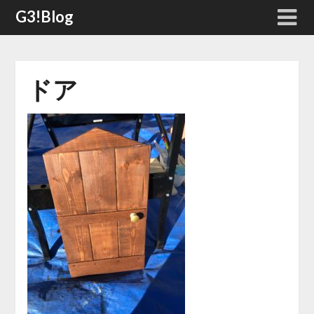
Skip
G3!Blog
to
content
ドア