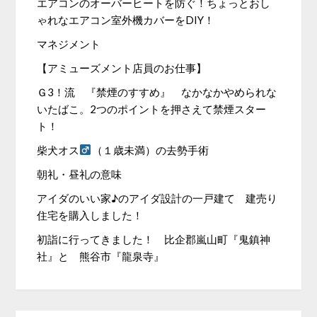
エアコンのオーバーヒートを防ぐ！ちょっとおし
ゃれなエアコン室外機カバーをDIY！
マネジメント
【アミューズメント店員のお仕事】
Ｇ3！流 『禁煙のすすめ』 なかなかやめられな
いたばこ。2つのポイントを押さえて禁煙スター
ト！
柴犬オス
（１歳未満）の去勢手術
朝礼・昼礼の意味
アイダのいい家♪のアイダ設計の一戸建て 建売り
住宅を購入しました！
初詣に行ってきました！ 比企郡嵐山町『鬼鎮神
社』と 熊谷市『龍泉寺』