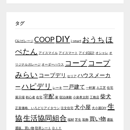
タグ
DIY
COOP
おうち
ほ
C&Jガレージ
i-smart
ぺたん
アイスマイル
アイスマート
アイダ設計
オシャレ
オ
コープ
コープ
リジナルガレージ
オーダーハウス
みらい
コープデリ
ハウスメーカ
セリア
ハピデリ
ー
一戸建て
レーキ
一軒家
人工芝
住宅
宅配
柴犬
展示場
初心者
在宅
家
宿泊体験
小泉孝太郎
工務店
生
犬小屋
正直価格、いろどりアイタウン
注文住宅
犬小屋DIY
協
生活協同組合
買い物
端材
芝生
装飾
通販
通販、買い物
防草シート
ＤＩＹ