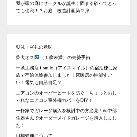
我が家の庭にサークルが誕生！固まる砂ってとっ
ても便利！？お庭 改造計画第２弾
朝礼・昼礼の意味
柴犬オス
（１歳未満）の去勢手術
一条工務店 i-smile（アイスマイル）の宿泊棟に家
族で宿泊体験参加しました！床暖房の性能すご
い！電気も自給自足？
エアコンのオーバーヒートを防ぐ！ちょっとおし
ゃれなエアコン室外機カバーをDIY！
一軒家でガレージ購入を検討中の方必見！㈱中部
住器さんでオーダーメイドガレージを購入しまし
た！
目標管理について