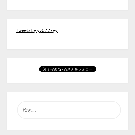
Tweets by yy0727yy
検
索: