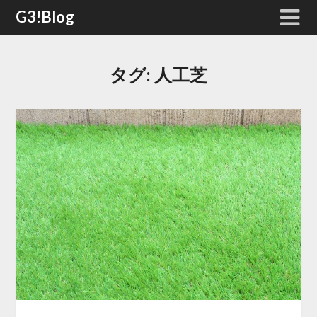
Skip
G3!Blog
to
content
タグ:
人工芝