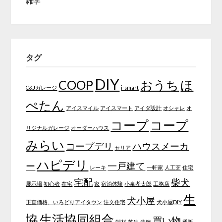
雑学
タグ
DIY
COOP
おうち
ほ
C&Jガレージ
i-smart
ぺたん
アイスマイル
アイスマート
アイダ設計
オシャレ
オ
コープ
コープ
リジナルガレージ
オーダーハウス
みらい
コープデリ
ハウスメーカ
セリア
ハピデリ
ー
一戸建て
レーキ
一軒家
人工芝
住宅
宅配
柴犬
展示場
初心者
在宅
家
宿泊体験
小泉孝太郎
工務店
生
犬小屋
正直価格、いろどりアイタウン
注文住宅
犬小屋DIY
協
生活協同組合
買い物
端材
芝生
装飾
通販