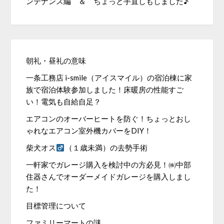
ンテナンス編 ＆ ちょっと手直しもしました♪
朝礼・昼礼の意味
一条工務店 i-smile（アイスマイル）の宿泊棟に家
族で宿泊体験参加しました！床暖房の性能すご
い！電気も自給自足？
エアコンのオーバーヒートを防ぐ！ちょっとおし
ゃれなエアコン室外機カバーをDIY！
柴犬オス
（１歳未満）の去勢手術
一軒家でガレージ購入を検討中の方必見！㈱中部
住器さんでオーダーメイドガレージを購入しまし
た！
目標管理について
ファミリーマートの謎