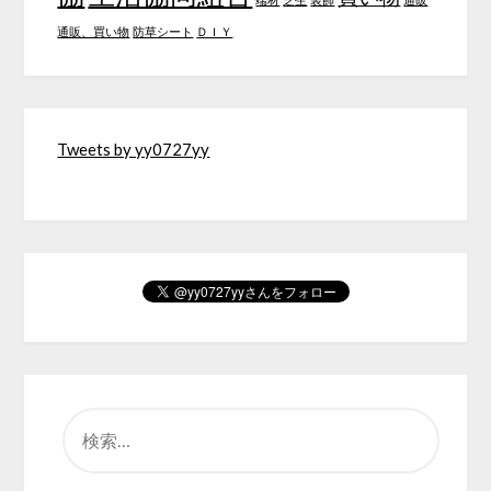
通販、買い物
防草シート
ＤＩＹ
Tweets by yy0727yy
検
索: