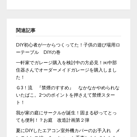
関連記事
DIY初心者が一からつくってた！子供の遊び場用ロ
ーテーブル DIYの巻
一軒家でガレージ購入を検討中の方必見！㈱中部
住器さんでオーダーメイドガレージを購入しまし
た！
Ｇ3！流 『禁煙のすすめ』 なかなかやめられな
いたばこ。2つのポイントを押さえて禁煙スター
ト！
我が家の庭にサークルが誕生！固まる砂ってとっ
ても便利！？お庭 改造計画第２弾
夏にDIYしたエアコン室外機カバーのお手入れ メ