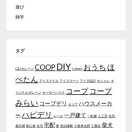
遊び
雑学
タグ
DIY
COOP
おうち
ほ
C&Jガレージ
i-smart
ぺたん
アイスマイル
アイスマート
アイダ設計
オシャレ
オ
コープ
コープ
リジナルガレージ
オーダーハウス
みらい
コープデリ
ハウスメーカ
セリア
ハピデリ
ー
一戸建て
レーキ
一軒家
人工芝
住宅
宅配
柴犬
展示場
初心者
在宅
家
宿泊体験
小泉孝太郎
工務店