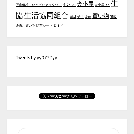
生
犬小屋
正直価格、いろどりアイタウン
注文住宅
犬小屋DIY
協
生活協同組合
買い物
端材
芝生
装飾
通販
通販、買い物
防草シート
ＤＩＹ
Tweets by yy0727yy
検