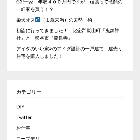
G3!一家 年収４００万円ですが、頑張って念願の
一軒家を買う！？
柴犬オス
（１歳未満）の去勢手術
初詣に行ってきました！ 比企郡嵐山町『鬼鎮神
社』と 熊谷市『龍泉寺』
アイダのいい家♪のアイダ設計の一戸建て 建売り
住宅を購入しました！
カテゴリー
DIY
Twitter
お仕事
コープデリ