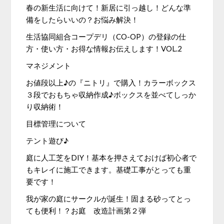
春の新生活に向けて！新居に引っ越し！どんな準
備をしたらいいの？お悩み解決！
生活協同組合コープデリ（CO-OP）の登録の仕
方・使い方・お得な情報お伝えします！VOL.2
マネジメント
お値段以上♪の『ニトリ』で購入！カラーボックス
３段でおもちゃ収納作成♪ボックスを並べてしっか
り収納術！
目標管理について
テント遊び♪
庭に人工芝をDIY！基本を押さえておけば初心者で
もキレイに施工できます。基礎工事がとっても重
要です！
我が家の庭にサークルが誕生！固まる砂ってとっ
ても便利！？お庭 改造計画第２弾