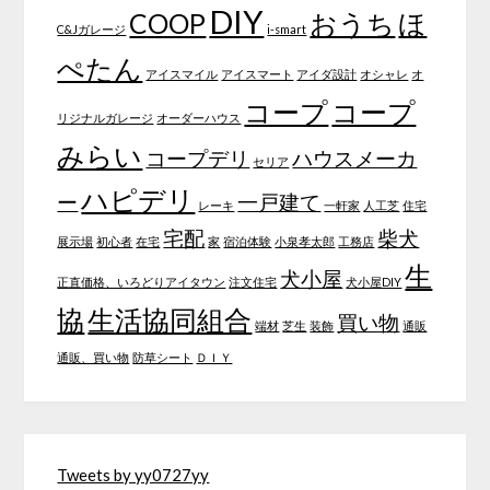
DIY
COOP
おうち
ほ
C&Jガレージ
i-smart
ぺたん
アイスマイル
アイスマート
アイダ設計
オシャレ
オ
コープ
コープ
リジナルガレージ
オーダーハウス
みらい
コープデリ
ハウスメーカ
セリア
ハピデリ
ー
一戸建て
レーキ
一軒家
人工芝
住宅
宅配
柴犬
展示場
初心者
在宅
家
宿泊体験
小泉孝太郎
工務店
生
犬小屋
正直価格、いろどりアイタウン
注文住宅
犬小屋DIY
協
生活協同組合
買い物
端材
芝生
装飾
通販
通販、買い物
防草シート
ＤＩＹ
Tweets by yy0727yy