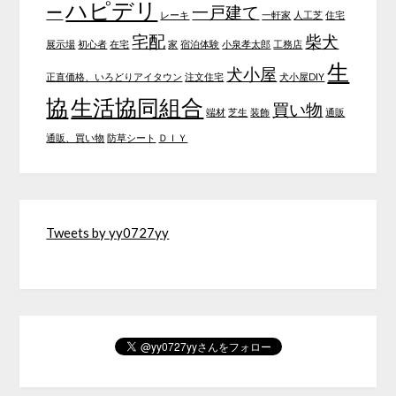
ハピデリ
ー
一戸建て
レーキ
一軒家
人工芝
住宅
宅配
柴犬
展示場
初心者
在宅
家
宿泊体験
小泉孝太郎
工務店
生
犬小屋
正直価格、いろどりアイタウン
注文住宅
犬小屋DIY
協
生活協同組合
買い物
端材
芝生
装飾
通販
通販、買い物
防草シート
ＤＩＹ
Tweets by yy0727yy