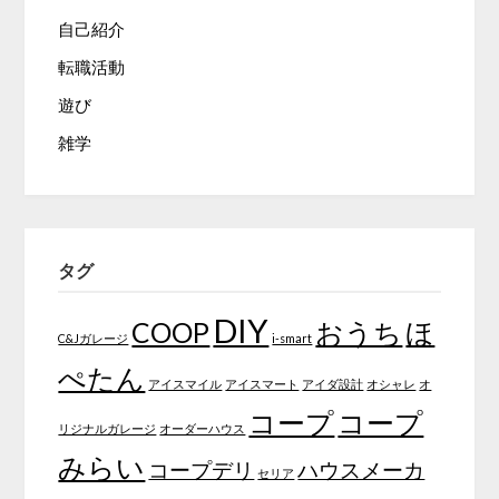
自己紹介
転職活動
遊び
雑学
タグ
DIY
COOP
おうち
ほ
C&Jガレージ
i-smart
ぺたん
アイスマイル
アイスマート
アイダ設計
オシャレ
オ
コープ
コープ
リジナルガレージ
オーダーハウス
みらい
コープデリ
ハウスメーカ
セリア