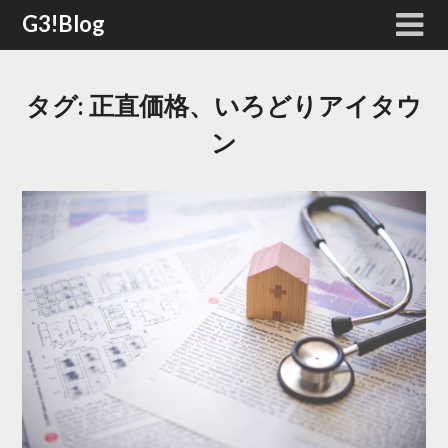
Skip
G3!Blog
to
content
タグ:
正直価格、いろどりアイタウ
ン