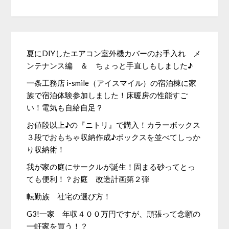
夏にDIYしたエアコン室外機カバーのお手入れ メ
ンテナンス編 ＆ ちょっと手直しもしました♪
一条工務店 i-smile（アイスマイル）の宿泊棟に家
族で宿泊体験参加しました！床暖房の性能すご
い！電気も自給自足？
お値段以上♪の『ニトリ』で購入！カラーボックス
３段でおもちゃ収納作成♪ボックスを並べてしっか
り収納術！
我が家の庭にサークルが誕生！固まる砂ってとっ
ても便利！？お庭 改造計画第２弾
転勤族 社宅の選び方！
G3!一家 年収４００万円ですが、頑張って念願の
一軒家を買う！？