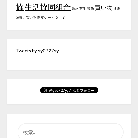
協
生活協同組合
買い物
端材
芝生
装飾
通販
通販、買い物
防草シート
ＤＩＹ
Tweets by yy0727yy
検
索: