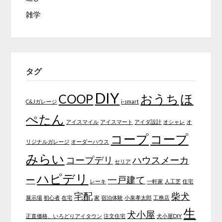
雑学
タグ
DIY
COOP
おうち
ほ
C&Jガレージ
i-smart
ぺたん
アイスマイル
アイスマート
アイダ設計
オシャレ
オ
コープ
コープ
リジナルガレージ
オーダーハウス
みらい
コープデリ
ハウスメーカ
セリア
ハピデリ
ー
一戸建て
レーキ
一軒家
人工芝
住宅
宅配
柴犬
展示場
初心者
在宅
家
宿泊体験
小泉孝太郎
工務店
生
犬小屋
正直価格、いろどりアイタウン
注文住宅
犬小屋DIY