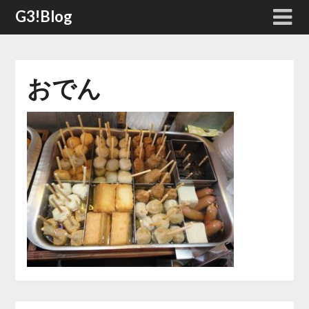
Skip
G3!Blog
to
content
おでん