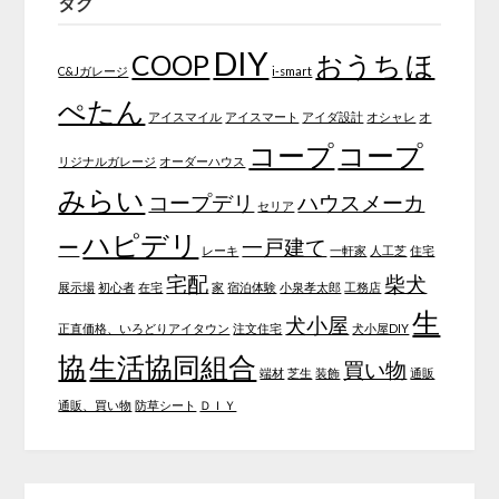
タグ
DIY
COOP
おうち
ほ
C&Jガレージ
i-smart
ぺたん
アイスマイル
アイスマート
アイダ設計
オシャレ
オ
コープ
コープ
リジナルガレージ
オーダーハウス
みらい
コープデリ
ハウスメーカ
セリア
ハピデリ
ー
一戸建て
レーキ
一軒家
人工芝
住宅
宅配
柴犬
展示場
初心者
在宅
家
宿泊体験
小泉孝太郎
工務店
生
犬小屋
正直価格、いろどりアイタウン
注文住宅
犬小屋DIY
協
生活協同組合
買い物
端材
芝生
装飾
通販
通販、買い物
防草シート
ＤＩＹ