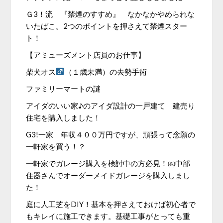
Ｇ3！流 『禁煙のすすめ』 なかなかやめられな
いたばこ。2つのポイントを押さえて禁煙スター
ト！
【アミューズメント店員のお仕事】
柴犬オス
（１歳未満）の去勢手術
ファミリーマートの謎
アイダのいい家♪のアイダ設計の一戸建て 建売り
住宅を購入しました！
G3!一家 年収４００万円ですが、頑張って念願の
一軒家を買う！？
一軒家でガレージ購入を検討中の方必見！㈱中部
住器さんでオーダーメイドガレージを購入しまし
た！
庭に人工芝をDIY！基本を押さえておけば初心者で
もキレイに施工できます。基礎工事がとっても重