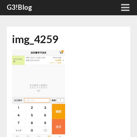
Skip
G3!Blog
to
content
img_4259