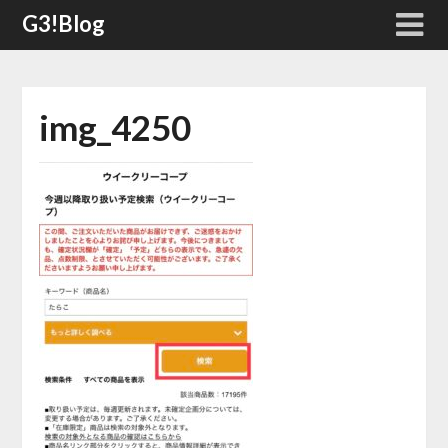
Skip
G3!Blog
to
content
img_4250