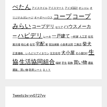
ぺたん
アイスマイル
アイスマート
アイダ設計
オシャレ
オ
コープ
コープ
リジナルガレージ
オーダーハウス
みらい
コープデリ
ハウスメーカ
セリア
ハピデリ
ー
一戸建て
レーキ
一軒家
人工芝
住宅
宅配
柴犬
展示場
初心者
在宅
家
宿泊体験
小泉孝太郎
工務店
生
犬小屋
正直価格、いろどりアイタウン
注文住宅
犬小屋DIY
協
生活協同組合
買い物
端材
芝生
装飾
通販
通販、買い物
防草シート
ＤＩＹ
Tweets by yy0727yy