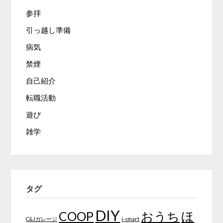
参拝
引っ越し準備
病気
禁煙
自己紹介
転職活動
遊び
雑学
タグ
DIY
COOP
おうち
ほ
C&Jガレージ
i-smart