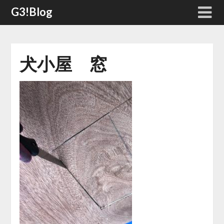
Skip
G3!Blog
to
content
犬小屋 窓