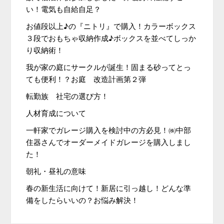
い！電気も自給自足？
お値段以上♪の『ニトリ』で購入！カラーボックス
３段でおもちゃ収納作成♪ボックスを並べてしっか
り収納術！
我が家の庭にサークルが誕生！固まる砂ってとっ
ても便利！？お庭 改造計画第２弾
転勤族 社宅の選び方！
人材育成について
一軒家でガレージ購入を検討中の方必見！㈱中部
住器さんでオーダーメイドガレージを購入しまし
た！
朝礼・昼礼の意味
春の新生活に向けて！新居に引っ越し！どんな準
備をしたらいいの？お悩み解決！