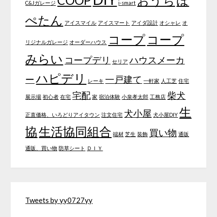
COOP
おうち
ほ
C&Jガレージ
i-smart
ぺたん
アイスマイル
アイスマート
アイダ設計
オシャレ
オ
コープ
コープ
リジナルガレージ
オーダーハウス
みらい
コープデリ
ハウスメーカ
セリア
ハピデリ
ー
一戸建て
レーキ
一軒家
人工芝
住宅
宅配
柴犬
展示場
初心者
在宅
家
宿泊体験
小泉孝太郎
工務店
生
犬小屋
正直価格、いろどりアイタウン
注文住宅
犬小屋DIY
協
生活協同組合
買い物
端材
芝生
装飾
通販
通販、買い物
防草シート
ＤＩＹ
Tweets by yy0727yy